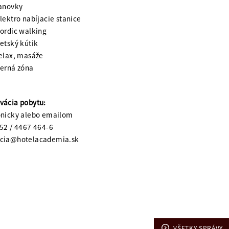
anovky
lektro nabíjacie stanice
ordic walking
etský kútik
elax, masáže
erná zóna
vácia pobytu:
onicky alebo emailom
 52 / 4467 464-6
pcia@hotelacademia.sk
VŠETKY SPRÁVY