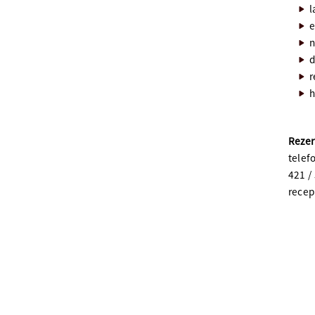
l
e
n
d
r
h
Rezer
telef
421 /
rece