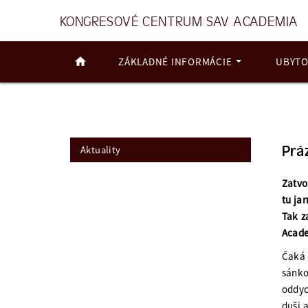
KONGRESOVÉ CENTRUM SAV ACADEMIA
ZÁKLADNÉ INFORMÁCIE
UBYTO
Prá
Aktuality
Zatvo
tu ja
Tak z
Acade
Čaká 
sánko
oddyc
duši 