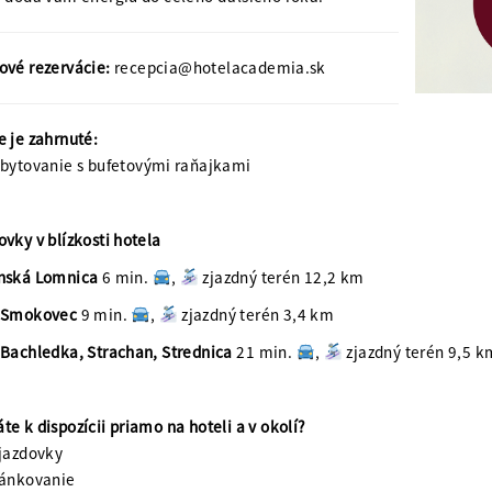
ové rezervácie:
recepcia@hotelacademia.sk
e je zahrnuté:
bytovanie s bufetovými raňajkami
ovky v blízkosti hotela
nská Lomnica
6 min.
,
zjazdný terén 12,2 km
ý Smokovec
9 min.
,
zjazdný terén 3,4 km
 Bachledka, Strachan, Strednica
21 min.
,
zjazdný terén 9,5 k
te k dispozícii priamo na hoteli a v okolí?
jazdovky
ánkovanie