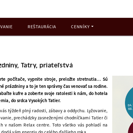
VANIE
REŠTAURÁCIA
CENNÍKY
zdniny, Tatry, priateľstvá
rte počítače, vypnite stroje, preložte stretnutia… Sú
rné prázdniny a to je ten správny čas venovať sa rodine.
abaľte kufre a zoberte svoje ratolesti k nám, do hotela
mia, do srdca Vysokých Tatier.
vás týždeň plný radosti, zábavy a oddychu. Lyžovanie,
vanie, prechádzky zasneženými chodníčkami Tatier či
h v našom Relax centre. Toto všetko vás pohladí na
a dodá vám energiu do celého ďalšieho roka.