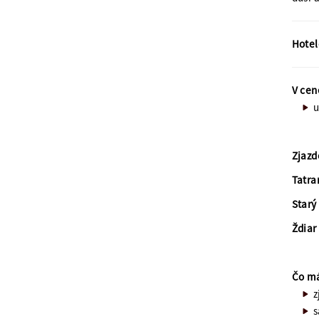
Hotel
V cen
u
Zjazd
Tatra
Star
Ždiar
Čo má
z
s