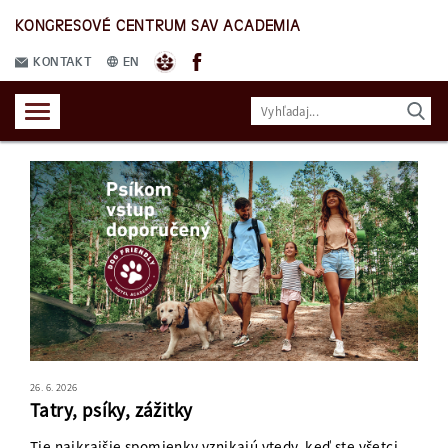
KONGRESOVÉ CENTRUM SAV ACADEMIA
KONTAKT
EN
26. 6. 2026
Tatry, psíky, zážitky
Tie najkrajšie spomienky vznikajú vtedy, keď ste všetci