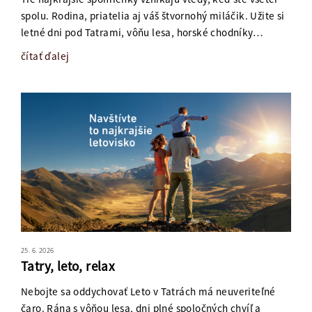
spolu. Rodina, priatelia aj váš štvornohý miláčik. Užite si
letné dni pod Tatrami, vôňu lesa, horské chodníky…
čítať ďalej
25. 6. 2026
Tatry, leto, relax
Nebojte sa oddychovať Leto v Tatrách má neuveriteľné
čaro. Rána s vôňou lesa, dni plné spoločných chvíľ a