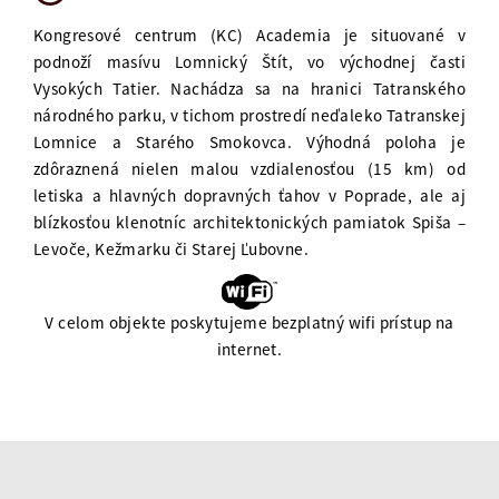
Kongresové centrum (KC) Academia je situované v
podnoží masívu Lomnický Štít, vo východnej časti
Vysokých Tatier. Nachádza sa na hranici Tatranského
národného parku, v tichom prostredí neďaleko Tatranskej
Lomnice a Starého Smokovca. Výhodná poloha je
zdôraznená nielen malou vzdialenosťou (15 km) od
letiska a hlavných dopravných ťahov v Poprade, ale aj
blízkosťou klenotníc architektonických pamiatok Spiša –
Levoče, Kežmarku či Starej Ľubovne.
V celom objekte poskytujeme bezplatný wifi prístup na
internet.